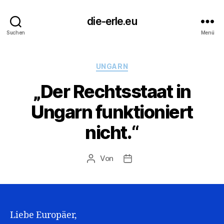
die-erle.eu
Suchen
Menü
Kategorien
UNGARN
„Der Rechtsstaat in
Ungarn funktioniert
nicht.“
Von
Beitragsautor
Beitragsdatum
Liebe Europäer,