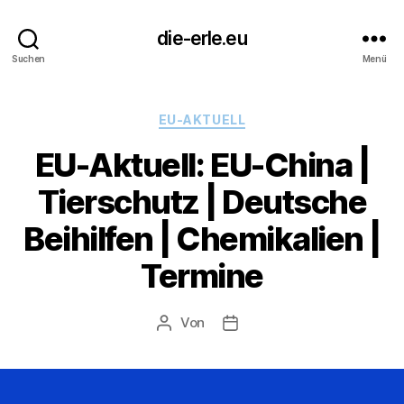
die-erle.eu
Suchen
Menü
Kategorien
EU-AKTUELL
EU-Aktuell: EU-China |
Tierschutz | Deutsche
Beihilfen | Chemikalien |
Termine
Von
Beitragsautor
Beitragsdatum