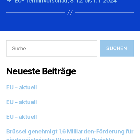
→
EU- Terminvorschau, 8. 12. bis 1. 1. 2024
Suche
nach:
Neueste Beiträge
EU – aktuell
EU – aktuell
EU – aktuell
Brüssel genehmigt 1,6 Milliarden-Förderung für
niedersächsische Wasserstoff-Projekte